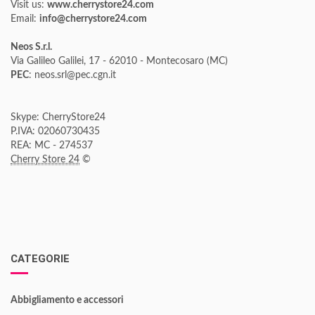
Visit us:
www.cherrystore24.com
Email:
info@cherrystore24.com
Neos S.r.l.
Via Galileo Galilei, 17 - 62010 - Montecosaro (MC)
PEC
: neos.srl@pec.cgn.it
Skype: CherryStore24
P.IVA: 02060730435
REA: MC - 274537
Cherry Store 24
©
CATEGORIE
Abbigliamento e accessori