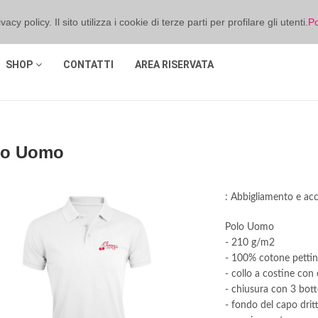
cy policy. Il sito utilizza i cookie di terze parti per profilare gli utenti.
Po
SHOP
CONTATTI
AREA RISERVATA
lo Uomo
: Abbigliamento e acc
Polo Uomo
- 210 g/m2
- 100% cotone pettina
- collo a costine con 
- chiusura con 3 bott
- fondo del capo dritt