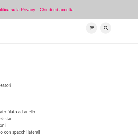
Lingua
litica sulla Privacy
Chiudi ed accetta
essori
to filato ad anello
elastan
oni
o con spacchi laterali