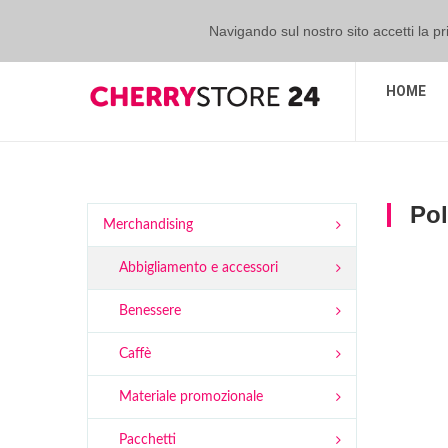
Login
Navigando sul nostro sito accetti la priva
HOME
Po
Merchandising
Abbigliamento e accessori
Benessere
Caffè
Materiale promozionale
Pacchetti