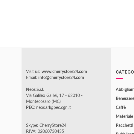
CATEGO
Visit us:
www.cherrystore24.com
Email:
info@cherrystore24.com
Neos S.r.l.
Abbigliam
Via Galileo Galilei, 17 - 62010 -
Benesser
Montecosaro (MC)
PEC
: neos.srl@pec.cgn.it
Caffè
Materiale
Skype: CherryStore24
Pacchetti
P.IVA: 02060730435