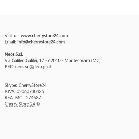
Visit us:
www.cherrystore24.com
Email:
info@cherrystore24.com
Neos S.r.l.
Via Galileo Galilei, 17 - 62010 - Montecosaro (MC)
PEC
: neos.srl@pec.cgn.it
Skype: CherryStore24
P.IVA: 02060730435
REA: MC - 274537
Cherry Store 24
©