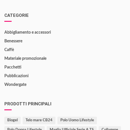
CATEGORIE
Abbigliamento e accessori
Benessere
Caffè
Materiale promozionale
Pacchetti
Pubblicazioni
Wondergate
PRODOTTI PRINCIPALI
Biogel
Telo mare CB24
Polo Uomo Lifestyle
Polo Donna Lifestyle
Maglia Ufficiale Serie A TS
Collagene