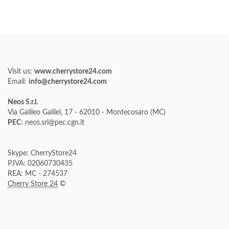
Visit us:
www.cherrystore24.com
Email:
info@cherrystore24.com
Neos S.r.l.
Via Galileo Galilei, 17 - 62010 - Montecosaro (MC)
PEC
: neos.srl@pec.cgn.it
Skype: CherryStore24
P.IVA: 02060730435
REA: MC - 274537
Cherry Store 24
©