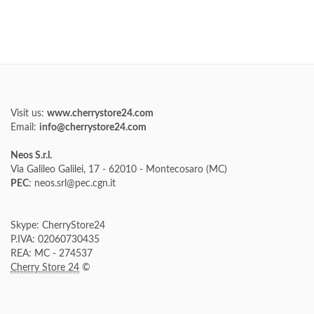
Visit us:
www.cherrystore24.com
Email:
info@cherrystore24.com
Neos S.r.l.
Via Galileo Galilei, 17 - 62010 - Montecosaro (MC)
PEC
: neos.srl@pec.cgn.it
Skype: CherryStore24
P.IVA: 02060730435
REA: MC - 274537
Cherry Store 24
©